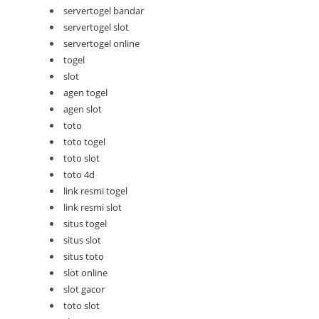
servertogel bandar
servertogel slot
servertogel online
togel
slot
agen togel
agen slot
toto
toto togel
toto slot
toto 4d
link resmi togel
link resmi slot
situs togel
situs slot
situs toto
slot online
slot gacor
toto slot