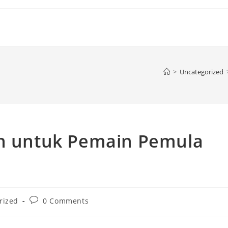
>
Uncategorized
an untuk Pemain Pemula
Post
rized
0 Comments
comments: