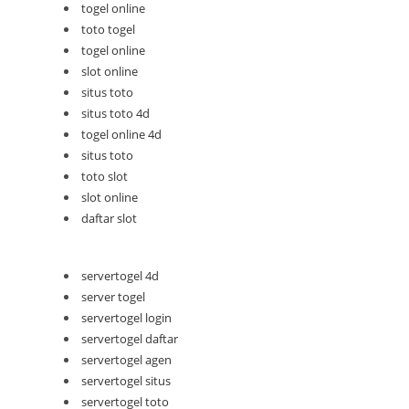
togel online
toto togel
togel online
slot online
situs toto
situs toto 4d
togel online 4d
situs toto
toto slot
slot online
daftar slot
servertogel 4d
server togel
servertogel login
servertogel daftar
servertogel agen
servertogel situs
servertogel toto