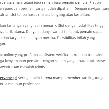
berpengalaman, tetapi juga ramah bagi pemain pemula. Platform
dan panduan bermain yang mudah dipahami. Dengan navigasi yan
ainan slot tanpa harus merasa bingung atau kesulitan.
kan tantangan yang lebih menarik. Slot dengan volatilitas tinggi,
daya tarik utama. Dengan adanya variasi tersebut, pemain dapat
an target kemenangan mereka. Fleksibilitas inilah yang
gan.
 online yang profesional. Sistem verifikasi akun dan transaksi
a kenyamanan pemain. Dengan sistem yang tertata rapi, proses
awatir akan masalah teknis.
servertogel
sering dipilih karena mampu memberikan lingkungan
emula maupun profesional.