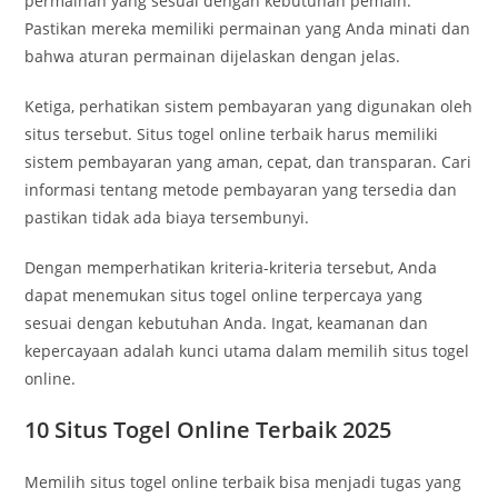
permainan yang sesuai dengan kebutuhan pemain.
Pastikan mereka memiliki permainan yang Anda minati dan
bahwa aturan permainan dijelaskan dengan jelas.
Ketiga, perhatikan sistem pembayaran yang digunakan oleh
situs tersebut. Situs togel online terbaik harus memiliki
sistem pembayaran yang aman, cepat, dan transparan. Cari
informasi tentang metode pembayaran yang tersedia dan
pastikan tidak ada biaya tersembunyi.
Dengan memperhatikan kriteria-kriteria tersebut, Anda
dapat menemukan situs togel online terpercaya yang
sesuai dengan kebutuhan Anda. Ingat, keamanan dan
kepercayaan adalah kunci utama dalam memilih situs togel
online.
10 Situs Togel Online Terbaik 2025
Memilih situs togel online terbaik bisa menjadi tugas yang