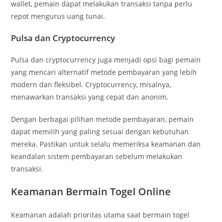
wallet, pemain dapat melakukan transaksi tanpa perlu
repot mengurus uang tunai.
Pulsa dan Cryptocurrency
Pulsa dan cryptocurrency juga menjadi opsi bagi pemain
yang mencari alternatif metode pembayaran yang lebih
modern dan fleksibel. Cryptocurrency, misalnya,
menawarkan transaksi yang cepat dan anonim.
Dengan berbagai pilihan metode pembayaran, pemain
dapat memilih yang paling sesuai dengan kebutuhan
mereka. Pastikan untuk selalu memeriksa keamanan dan
keandalan sistem pembayaran sebelum melakukan
transaksi.
Keamanan Bermain Togel Online
Keamanan adalah prioritas utama saat bermain togel