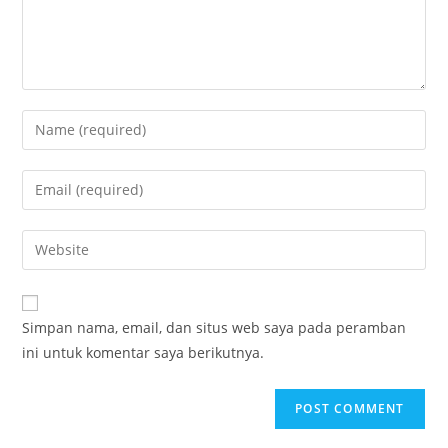
Enter
your
name
Enter
or
your
username
email
Enter
to
address
your
comment
to
website
comment
URL
Simpan nama, email, dan situs web saya pada peramban
(optional)
ini untuk komentar saya berikutnya.