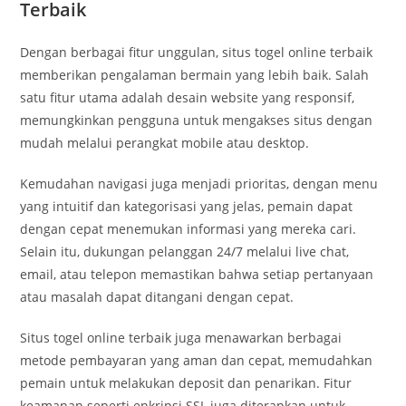
Terbaik
Dengan berbagai fitur unggulan, situs togel online terbaik
memberikan pengalaman bermain yang lebih baik. Salah
satu fitur utama adalah desain website yang responsif,
memungkinkan pengguna untuk mengakses situs dengan
mudah melalui perangkat mobile atau desktop.
Kemudahan navigasi juga menjadi prioritas, dengan menu
yang intuitif dan kategorisasi yang jelas, pemain dapat
dengan cepat menemukan informasi yang mereka cari.
Selain itu, dukungan pelanggan 24/7 melalui live chat,
email, atau telepon memastikan bahwa setiap pertanyaan
atau masalah dapat ditangani dengan cepat.
Situs togel online terbaik juga menawarkan berbagai
metode pembayaran yang aman dan cepat, memudahkan
pemain untuk melakukan deposit dan penarikan. Fitur
keamanan seperti enkripsi SSL juga diterapkan untuk