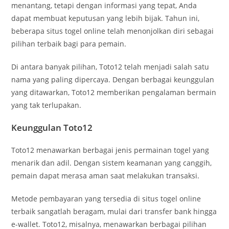
menantang, tetapi dengan informasi yang tepat, Anda
dapat membuat keputusan yang lebih bijak. Tahun ini,
beberapa situs togel online telah menonjolkan diri sebagai
pilihan terbaik bagi para pemain.
Di antara banyak pilihan, Toto12 telah menjadi salah satu
nama yang paling dipercaya. Dengan berbagai keunggulan
yang ditawarkan, Toto12 memberikan pengalaman bermain
yang tak terlupakan.
Keunggulan Toto12
Toto12 menawarkan berbagai jenis permainan togel yang
menarik dan adil. Dengan sistem keamanan yang canggih,
pemain dapat merasa aman saat melakukan transaksi.
Metode pembayaran yang tersedia di situs togel online
terbaik sangatlah beragam, mulai dari transfer bank hingga
e-wallet. Toto12, misalnya, menawarkan berbagai pilihan