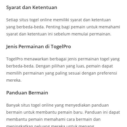
Syarat dan Ketentuan
Setiap situs togel online memiliki syarat dan ketentuan
yang berbeda-beda. Penting bagi pemain untuk memahami
syarat dan ketentuan ini sebelum memulai permainan.
Jenis Permainan di TogelPro
TogelPro menawarkan berbagai jenis permainan togel yang
berbeda-beda. Dengan pilihan yang luas, pemain dapat
memilih permainan yang paling sesuai dengan preferensi
mereka.
Panduan Bermain
Banyak situs togel online yang menyediakan panduan
bermain untuk membantu pemain baru. Panduan ini dapat
membantu pemain memahami cara bermain dan
meningkatkan peluang mereka untuk menang.