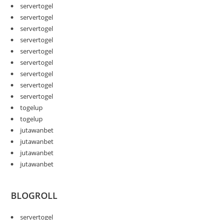
servertogel
servertogel
servertogel
servertogel
servertogel
servertogel
servertogel
servertogel
servertogel
togelup
togelup
jutawanbet
jutawanbet
jutawanbet
jutawanbet
BLOGROLL
servertogel