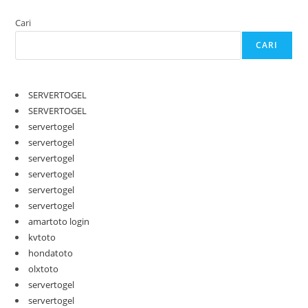
Cari
CARI
SERVERTOGEL
SERVERTOGEL
servertogel
servertogel
servertogel
servertogel
servertogel
servertogel
amartoto login
kvtoto
hondatoto
olxtoto
servertogel
servertogel