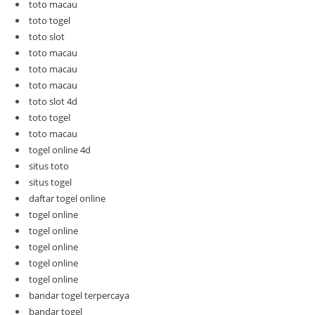
toto macau
toto togel
toto slot
toto macau
toto macau
toto macau
toto slot 4d
toto togel
toto macau
togel online 4d
situs toto
situs togel
daftar togel online
togel online
togel online
togel online
togel online
togel online
bandar togel terpercaya
bandar togel