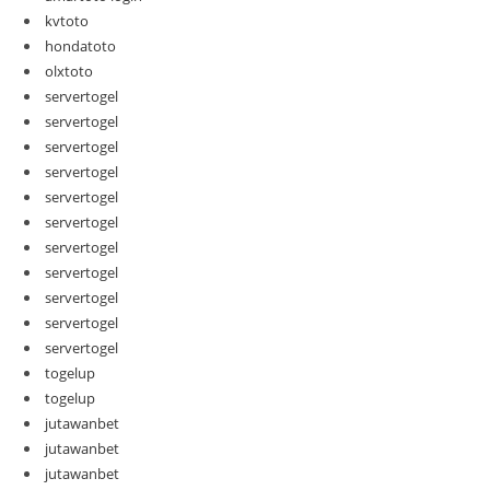
kvtoto
hondatoto
olxtoto
servertogel
servertogel
servertogel
servertogel
servertogel
servertogel
servertogel
servertogel
servertogel
servertogel
servertogel
togelup
togelup
jutawanbet
jutawanbet
jutawanbet