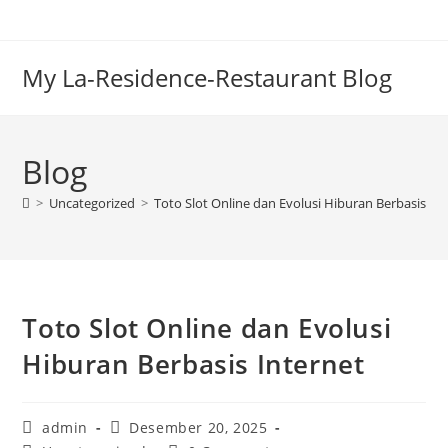
Skip
to
content
My La-Residence-Restaurant Blog
Blog
>
Uncategorized
>
Toto Slot Online dan Evolusi Hiburan Berbasis In
Toto Slot Online dan Evolusi
Hiburan Berbasis Internet
Post
Post
admin
Desember 20, 2025
author:
published: