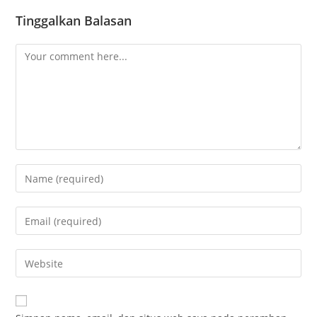
Tinggalkan Balasan
Comment
Enter
your
name
Enter
or
your
username
email
Enter
to
address
your
comment
to
website
comment
URL