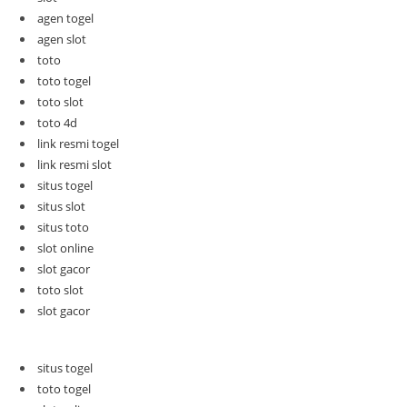
agen togel
agen slot
toto
toto togel
toto slot
toto 4d
link resmi togel
link resmi slot
situs togel
situs slot
situs toto
slot online
slot gacor
toto slot
slot gacor
situs togel
toto togel