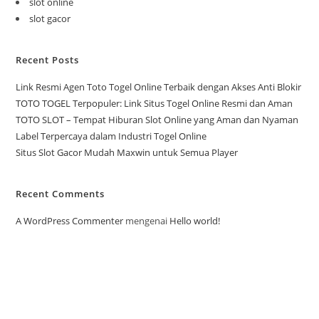
slot online
slot gacor
Recent Posts
Link Resmi Agen Toto Togel Online Terbaik dengan Akses Anti Blokir
TOTO TOGEL Terpopuler: Link Situs Togel Online Resmi dan Aman
TOTO SLOT – Tempat Hiburan Slot Online yang Aman dan Nyaman
Label Terpercaya dalam Industri Togel Online
Situs Slot Gacor Mudah Maxwin untuk Semua Player
Recent Comments
A WordPress Commenter
mengenai
Hello world!
jutawanbet
Blog
slot gacor