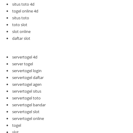
situs toto 4d
togel online 4d
situs toto
toto slot
slot online
daftar slot
servertogel 4d
server togel
servertogel login
servertogel daftar
servertogel agen
servertogel situs
servertogel toto
servertogel bandar
servertogel slot
servertogel online
togel
slot