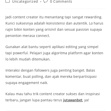
Post
Post
Uncategorized
0 Comments
category:
comments:
Jadi content creator itu menantang tapi sangat rewarding.
Kunci suksesnya adalah konsistensi dan autentik. Lo harus
rajin bikin konten yang orisinil dan sesuai passion supaya
penonton merasa connect.
Gunakan alat bantu seperti aplikasi editing yang simpel
tapi powerful. Pelajari juga algoritma platform agar konten
lo lebih mudah ditemukan.
Interaksi dengan followers juga penting banget. Balas
komentar, buat polling, dan ajak mereka berpartisipasi
supaya engagement naik.
Kalau mau tahu trik content creator sukses dan inspirasi
terbaru, jangan lupa pantau terus
jutawanbet
, ya!