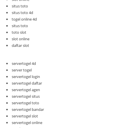
situs toto
situs toto 4d
togel online 4d
situs toto
toto slot
slot online
daftar slot
servertogel 4d
server togel
servertogel login
servertogel daftar
servertogel agen
servertogel situs
servertogel toto
servertogel bandar
servertogel slot
servertogel online