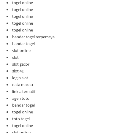
togel online
togel online
togel online
togel online
togel online
bandar togel terpercaya
bandar togel
slot online
slot
slot gacor
slot 4D
login slot
data macau
link alternatif
agen toto
bandar togel
togel online
toto togel
togel online
slot online