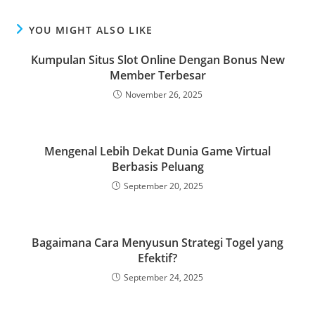
YOU MIGHT ALSO LIKE
Kumpulan Situs Slot Online Dengan Bonus New
Member Terbesar
November 26, 2025
Mengenal Lebih Dekat Dunia Game Virtual
Berbasis Peluang
September 20, 2025
Bagaimana Cara Menyusun Strategi Togel yang
Efektif?
September 24, 2025